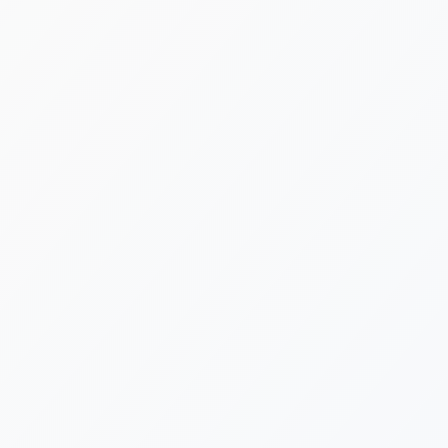
[%lead%]
[%category%]
[%tags%]
[%list_start%]