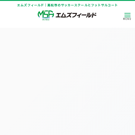
エムズフィールド｜高松市のサッカースクールとフットサルコート
[%title%]
HOME
|
ニュース
|
template.detail
[%article_date_notime_dot%]
[%title%]