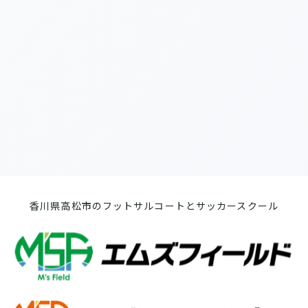
[%list_end%]
[%article%]
前のページへ
次のページへ
香川県高松市のフットサルコートとサッカースクール