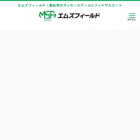
エムズフィールド｜高松市のサッカースクールとフットサルコート
HOME
|
ニュース
|
template.list
[%article_list_start%]
[!% if (image.url!="") { %]
[!% } %]