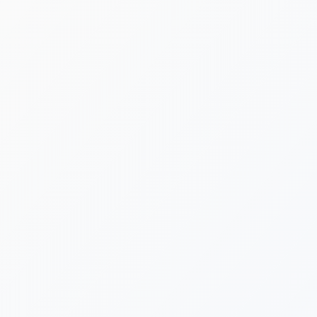
[%new:new%] [%article_date_notime_dot%]
[%title%]
[%category%]
[%navi-pagenation%]
新着情報ゲットは公式LINEが便利です！
台風や荒天による施設閉鎖など、急を要する告知は公式LINE
でも発信いたします。ぜひLINE公式アカウントにお友だち登
録をよろしくお願いいたします。