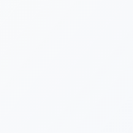
[%navi-pagenation%]
Eが便利です！
告知は公式LINEでも発
にお友だち登録をよろしく