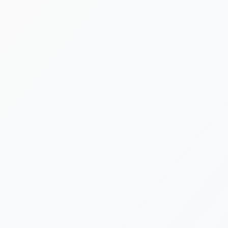
[!% if (image.url!="") { %]
[!% } %]
[%new:new%] [%article_date_notime_dot%]
[%title%]
[%category%]
新着情報ゲットは公式LIN
台風や荒天による施設閉鎖など、急を要する
信いたします。ぜひLINE公式アカウント