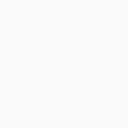
HOME
|
ニュース
|
template.list
[%article_list_start%]