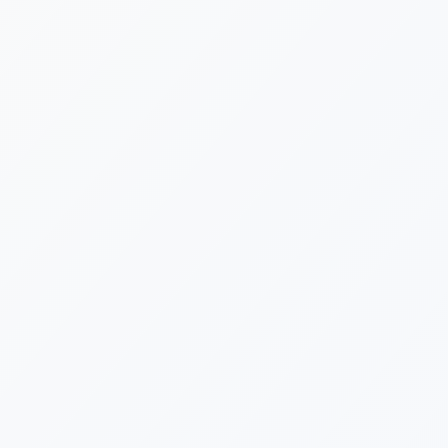
[%category%]
[%tags%]
[%list_end%]
[%article%]