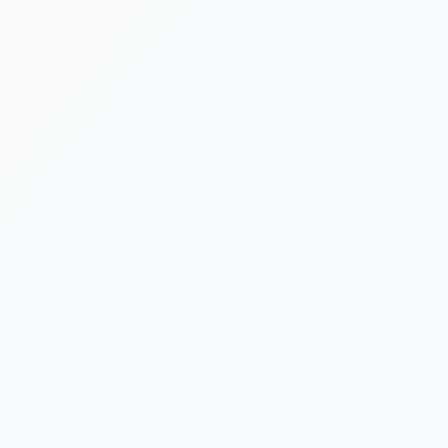
[%list_start%]