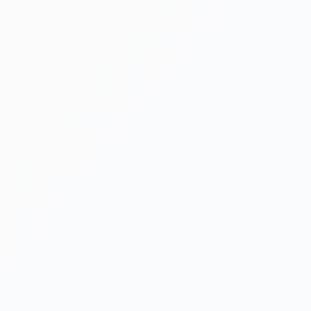
[%lead%]