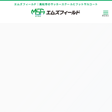
エムズフィールド｜高松市のサッカースクールとフットサルコート
[%title%]
HOME
|
ニュース
|
template.detail
[%article_date_notime_dot%]
[%title%]