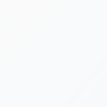
[%lead%]
[%category%]
[%tags%]
[%list_start%]