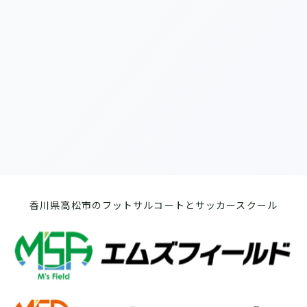
[%list_end%]
[%article%]
前のページへ
次のページへ
香川県高松市のフットサルコートとサッカースクール