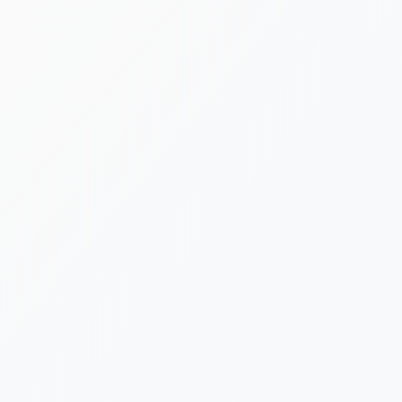
[%lead%]
[%category%]
[%tags%]
[%list_start%]