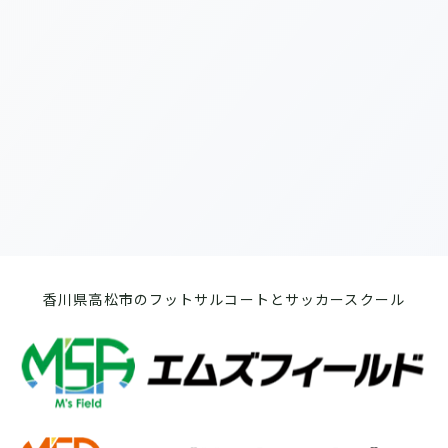
[%list_end%]
[%article%]
前のページへ
次のページへ
香川県高松市のフットサルコートとサッカースクール