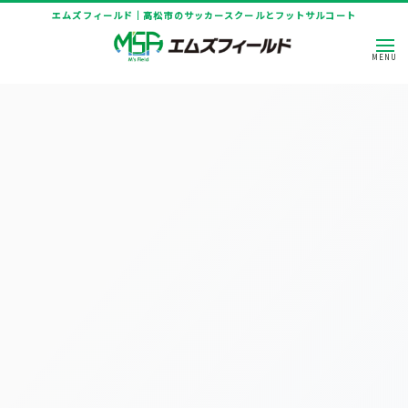
エムズフィールド｜高松市のサッカースクールとフットサルコート
[%title%]
HOME
|
ニュース
|
template.detail
[%article_date_notime_dot%]
[%title%]