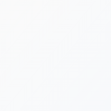
[%lead%]
[%category%]
[%tags%]
[%list_start%]