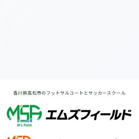
[%list_end%]
[%article%]
前のページへ
次のページへ
香川県高松市のフットサルコートとサッカースクール