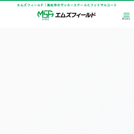
エムズフィールド｜高松市のサッカースクールとフットサルコート
[%title%]
HOME
|
ニュース
|
template.detail
[%article_date_notime_dot%]
[%title%]