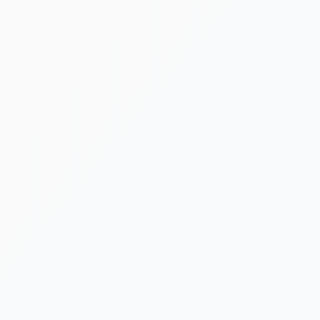
[%lead%]
[%category%]
[%tags%]
[%list_start%]