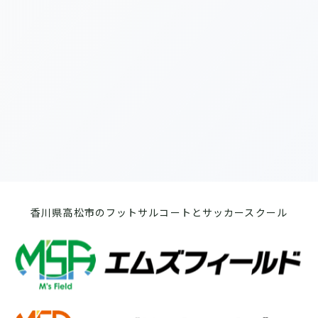
[%list_end%]
[%article%]
前のページへ
次のページへ
香川県高松市のフットサルコートとサッカースクール