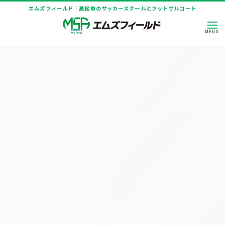
エムズフィールド｜高松市のサッカースクールとフットサルコート
[%title%]
HOME
|
ニュース
|
template.detail
[%article_date_notime_dot%]
[%title%]