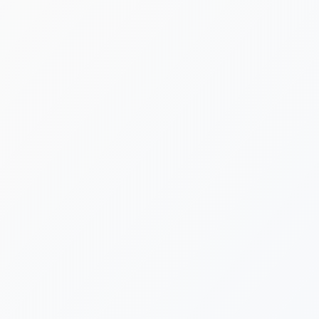
[%lead%]
[%category%]
[%tags%]
[%list_start%]