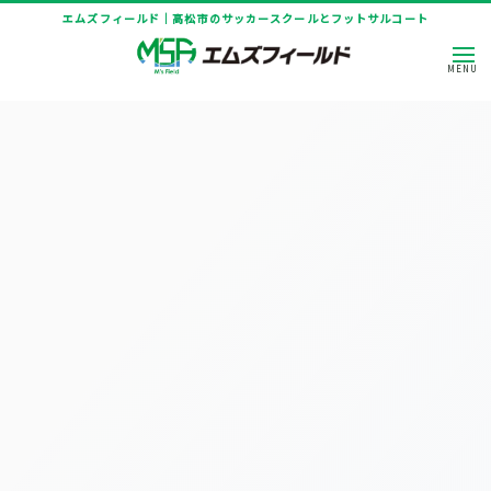
エムズフィールド｜高松市のサッカースクールとフットサルコート
[%title%]
HOME
|
ニュース
|
template.detail
[%article_date_notime_dot%]
[%title%]