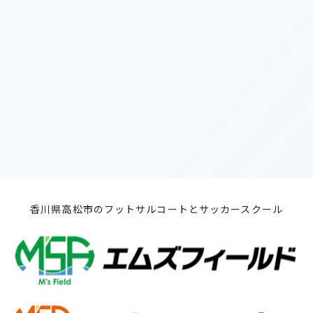
[%list_end%]
[%article%]
前のページへ
次のページへ
香川県高松市のフットサルコートとサッカースクール