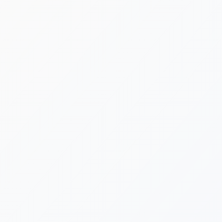
[%lead%]
[%category%]
[%tags%]
[%list_start%]