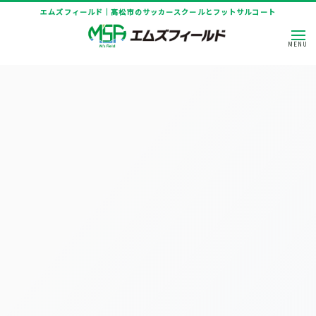
エムズフィールド｜高松市のサッカースクールとフットサルコート
[%title%]
HOME
|
ニュース
|
template.detail
[%article_date_notime_dot%]
[%title%]