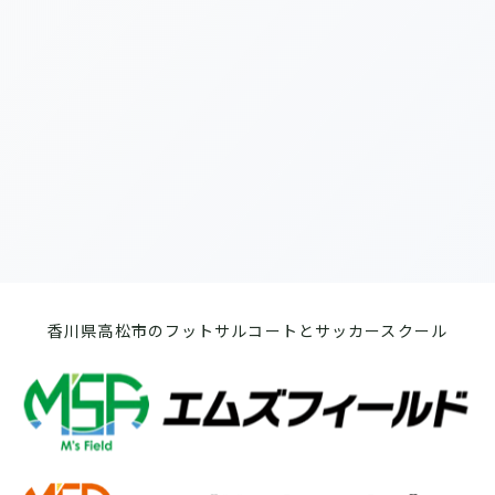
[%list_end%]
[%article%]
前のページへ
次のページへ
香川県高松市のフットサルコートとサッカースクール