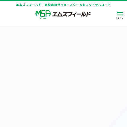
エムズフィールド｜高松市のサッカースクールとフットサルコート
[%title%]
HOME
|
ニュース
|
template.detail
[%article_date_notime_dot%]
[%title%]