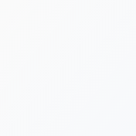
[%lead%]
[%category%]
[%tags%]
[%list_start%]