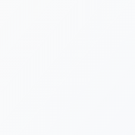
[%list_start%]