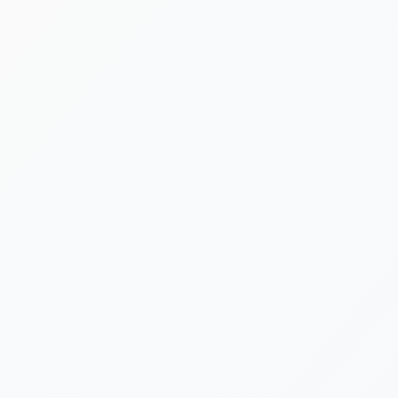
[%lead%]