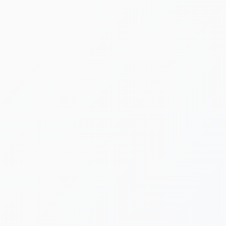
HOME
|
ニュース
|
template.detail
[%article_date_notime_dot%]
[%title%]