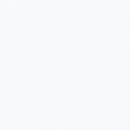
[%category%]
[%tags%]
[%list_end%]
[%article%]