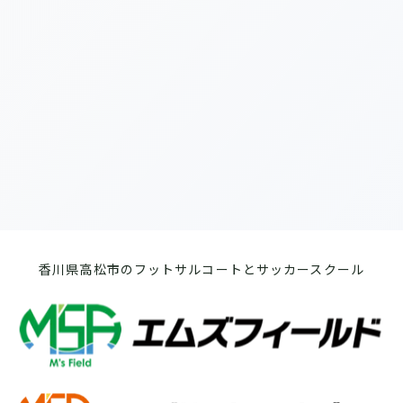
[%list_end%]
[%article%]
前のページへ
次のページへ
香川県高松市のフットサルコートとサッカースクール