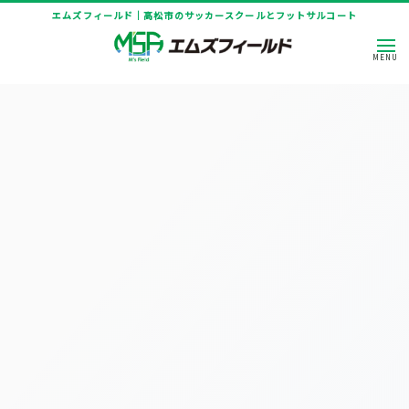
エムズフィールド｜高松市のサッカースクールとフットサルコート
[%title%]
HOME
|
ニュース
|
template.detail
[%article_date_notime_dot%]
[%title%]