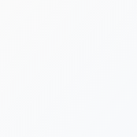
[%lead%]
[%category%]
[%tags%]
[%list_start%]