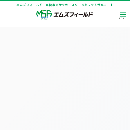
エムズフィールド｜高松市のサッカースクールとフットサルコート
[%title%]
HOME
|
ニュース
|
template.detail
[%article_date_notime_dot%]
[%title%]