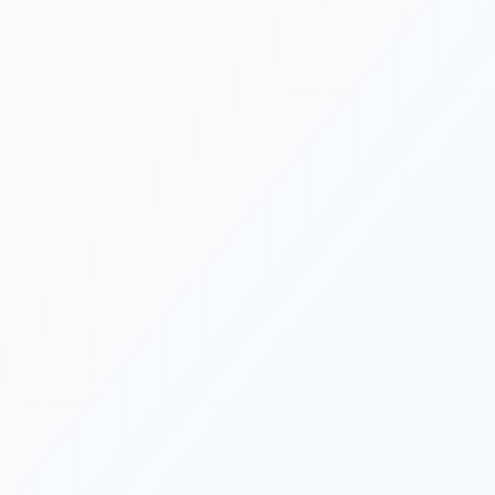
[%lead%]
[%category%]
[%tags%]
[%list_start%]