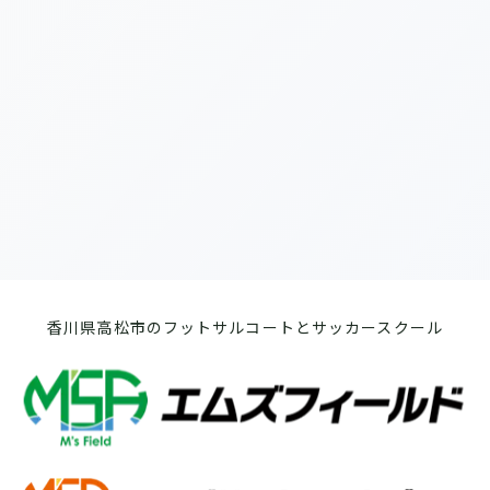
[%list_end%]
[%article%]
前のページへ
次のページへ
香川県高松市のフットサルコートとサッカースクール