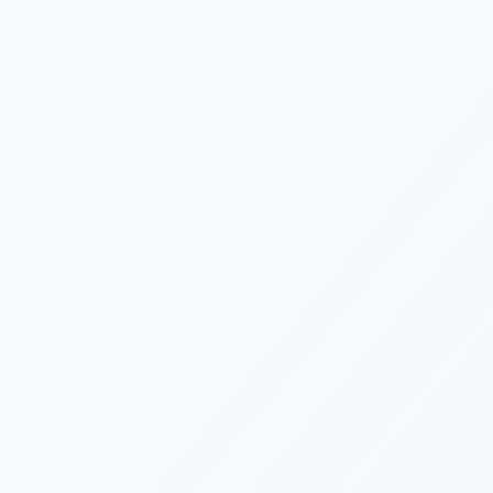
[%category%]
[%tags%]
[%list_end%]
[%article%]