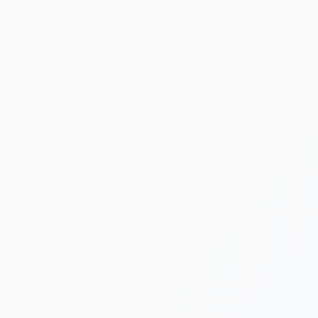
HOME
|
ニュース
|
template.detail
[%article_date_notime_dot%]
[%title%]