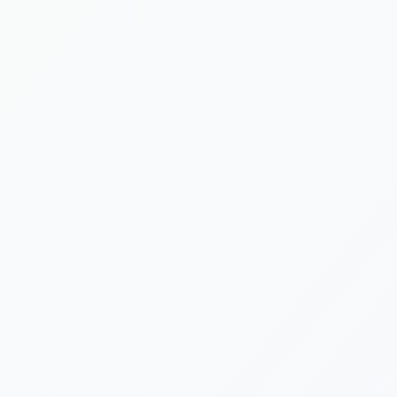
[%list_start%]