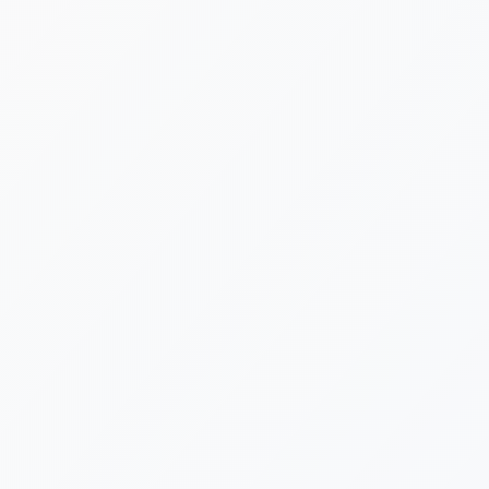
[%lead%]