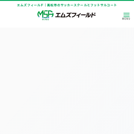
エムズフィールド｜高松市のサッカースクールとフットサルコート
HOME
|
ニュース
|
template.list
[%article_list_start%]
[!% if (image.url!="") { %]
[!% } %]