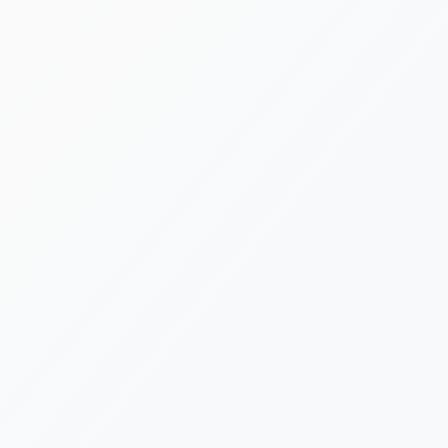
[%new:new%] [%article_date_notime_dot%]
[%title%]
[%category%]
[%navi-pagenation%]
新着情報ゲットは公式LINEが便利です！
台風や荒天による施設閉鎖など、急を要する告知は公式LINE
でも発信いたします。ぜひLINE公式アカウントにお友だち登
録をよろしくお願いいたします。