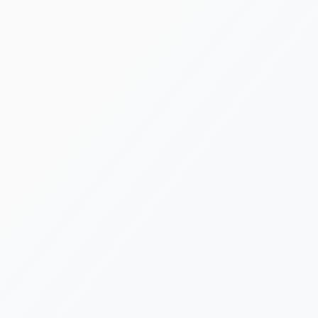
[%new:new%] [%article_date_notime_dot%]
[%title%]
[%category%]
[%navi-pagenation%]
新着情報ゲットは公式LINEが便利です！
台風や荒天による施設閉鎖など、急を要する告知は公式LINE
でも発信いたします。ぜひLINE公式アカウントにお友だち登
録をよろしくお願いいたします。