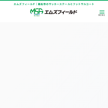
エムズフィールド｜高松市のサッカースクールとフットサルコート
HOME
|
ニュース
|
template.list
[%article_list_start%]
[!% if (image.url!="") { %]
[!% } %]