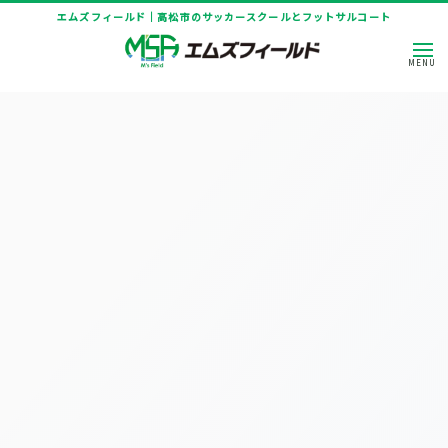
エムズフィールド｜高松市のサッカースクールとフットサルコート
HOME
|
ニュース
|
template.list
[%article_list_start%]
[!% if (image.url!="") { %]
[!% } %]