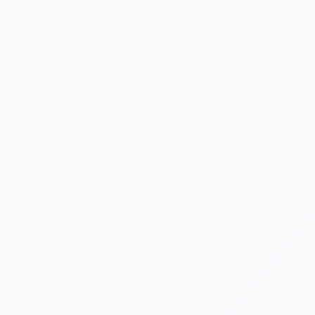
[%new:new%] [%article_date_notime_dot%]
[%title%]
[%category%]
[%navi-pagenation%]
新着情報ゲットは公式LINEが便利です！
台風や荒天による施設閉鎖など、急を要する告知は公式LINE
でも発信いたします。ぜひLINE公式アカウントにお友だち登
録をよろしくお願いいたします。