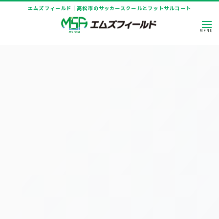
エムズフィールド｜高松市のサッカースクールとフットサルコート
HOME
|
ニュース
|
template.list
[%article_list_start%]
[!% if (image.url!="") { %]
[!% } %]