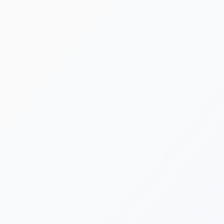
[%new:new%] [%article_date_notime_dot%]
[%title%]
[%category%]
[%navi-pagenation%]
新着情報ゲットは公式LINEが便利です！
台風や荒天による施設閉鎖など、急を要する告知は公式LINE
でも発信いたします。ぜひLINE公式アカウントにお友だち登
録をよろしくお願いいたします。