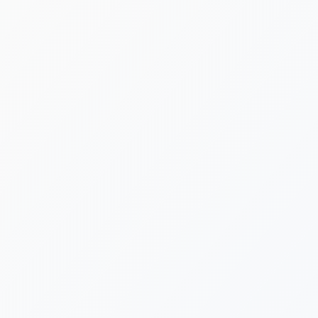
[%new:new%] [%article_date_notime_dot%]
[%title%]
[%category%]
[%navi-pagenation%]
新着情報ゲットは公式LINEが便利です！
台風や荒天による施設閉鎖など、急を要する告知は公式LINE
でも発信いたします。ぜひLINE公式アカウントにお友だち登
録をよろしくお願いいたします。