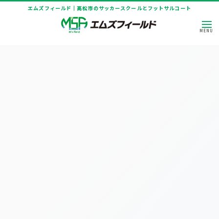
エムズフィールド｜高松市のサッカースクールとフットサルコート
HOME
|
ニュース
|
template.list
[%article_list_start%]
[!% if (image.url!="") { %]
[!% } %]