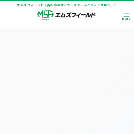
エムズフィールド｜高松市のサッカースクールとフットサルコート
HOME
|
ニュース
|
template.list
[%article_list_start%]
[!% if (image.url!="") { %]
[!% } %]