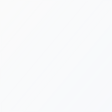
[%new:new%] [%article_date_notime_dot%]
[%title%]
[%category%]
[%navi-pagenation%]
新着情報ゲットは公式LINEが便利です！
台風や荒天による施設閉鎖など、急を要する告知は公式LINE
でも発信いたします。ぜひLINE公式アカウントにお友だち登
録をよろしくお願いいたします。