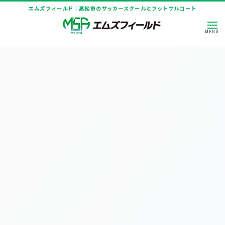
エムズフィールド｜高松市のサッカースクールとフットサルコート
HOME
|
ニュース
|
template.list
[%article_list_start%]
[!% if (image.url!="") { %]
[!% } %]