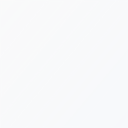
[%new:new%] [%article_date_notime_dot%]
[%title%]
[%category%]
[%navi-pagenation%]
新着情報ゲットは公式LINEが便利です！
台風や荒天による施設閉鎖など、急を要する告知は公式LINE
でも発信いたします。ぜひLINE公式アカウントにお友だち登
録をよろしくお願いいたします。