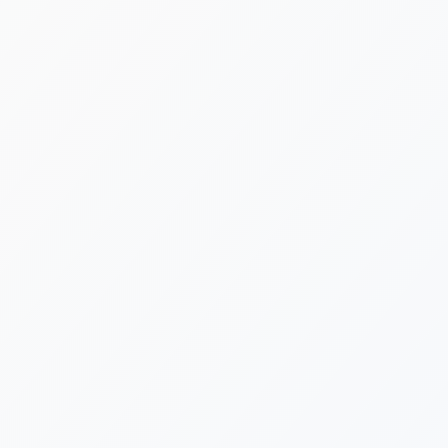
[%new:new%] [%article_date_notime_dot%]
[%title%]
[%category%]
[%navi-pagenation%]
新着情報ゲットは公式LINEが便利です！
台風や荒天による施設閉鎖など、急を要する告知は公式LINE
でも発信いたします。ぜひLINE公式アカウントにお友だち登
録をよろしくお願いいたします。