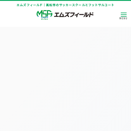
エムズフィールド｜高松市のサッカースクールとフットサルコート
HOME
|
ニュース
|
template.list
[%article_list_start%]
[!% if (image.url!="") { %]
[!% } %]