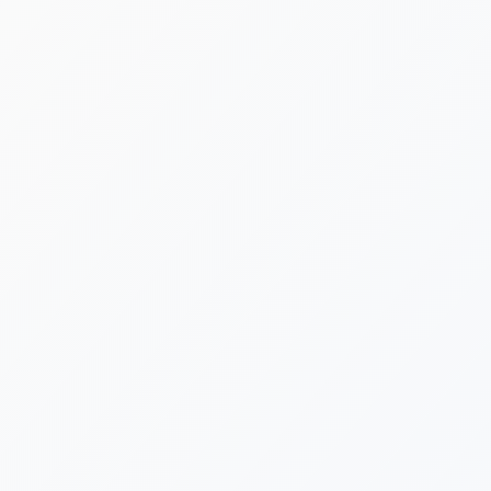
[%new:new%] [%article_date_notime_dot%]
[%title%]
[%category%]
[%navi-pagenation%]
新着情報ゲットは公式LINEが便利です！
台風や荒天による施設閉鎖など、急を要する告知は公式LINE
でも発信いたします。ぜひLINE公式アカウントにお友だち登
録をよろしくお願いいたします。