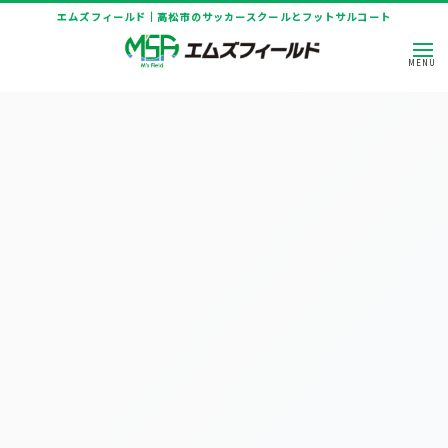
エムズフィールド｜高松市のサッカースクールとフットサルコート
HOME
|
ニュース
|
template.list
[%article_list_start%]
[!% if (image.url!="") { %]
[!% } %]